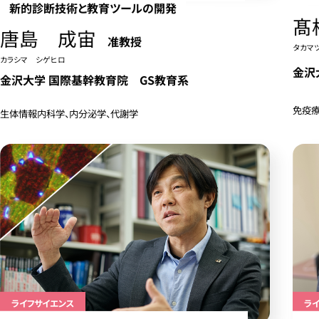
新的診断技術と教育ツールの開発
髙
唐島 成宙
准教授
タカマ
カラシマ シゲヒロ
金沢
金沢大学 国際基幹教育院 GS教育系
免疫
生体情報内科学、内分泌学、代謝学
ライフサイエンス
ラ