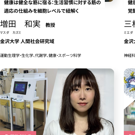
健康は健全な筋に宿る：生活習慣に対する筋の
健
適応の仕組みを細胞レベルで紐解く
覚
増田 和実
三
教授
マスダ カズミ
ミエダ
金沢大学 人間社会研究域
金沢
運動生理学・生化学、代謝学、健康・スポーツ科学
神経科