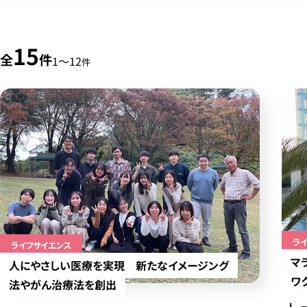
15
全
件
1〜12
件
ラ
ライフサイエンス
マ
人にやさしい医療を実現 新たなイメージング
ワ
法やがん治療法を創出