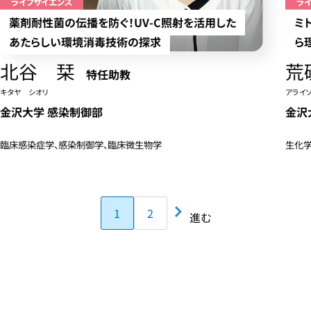
ライフサイエンス
ラ
薬剤耐性菌の伝播を防ぐ！UV-C照射を活用した
ミ
あたらしい環境消毒技術の探求
ら
北谷 栞
荒
特任助教
キタヤ シオリ
アライ
金沢大学 感染制御部
金沢
臨床感染症学、感染制御学、臨床微生物学
生化学
1
2
進む