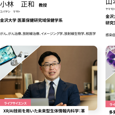
山
小林 正和
教授
ヤマモ
コバヤシ マサト
金沢
金沢大学 医薬保健研究域保健学系
研究
がん、がん治療、放射線治療、イメージング学、放射線生物学、核医学
感染症
ライフサイエンス
ラ
XR/AI技術を用いた未来型生体情報内科学：革
多