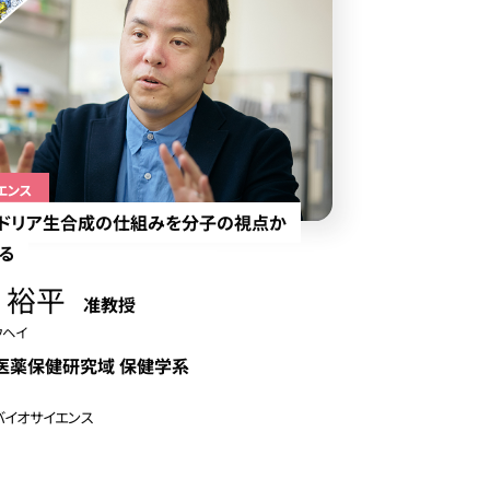
エンス
ドリア生合成の仕組みを分子の視点か
る
 裕平
准教授
ウヘイ
医薬保健研究域 保健学系
バイオサイエンス