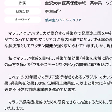
金沢大学 医薬保健学域 薬学系 ワ
所属
寄生虫学
研究分野
キーワード
感染症、ワクチン、マラリア
マラリアは、ハマダラカが媒介する感染症で発展途上国を中心
が亡くなっています。マラリアは治療の困難さに加え、致死率の
な解決策としてワクチン開発が強く求められています。しかし現
私はマラリア撲滅を目指し、感染防御効果（感染を未然に防ぐ
の両方を備えた「マルチステージワクチン」の開発に取り組んでい
これまでの3年間でマラリア流行地域であるブラジル・マナウ
果、感染防御効果100％、伝搬阻止効果95％以上と非常に有
必要不可欠な前臨床試験を進めています。
マラリア感染症撲滅のための研究をさらに推進するために、研
いたします。