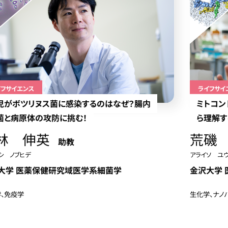
イフサイエンス
ライフサイ
児がボツリヌス菌に感染するのはなぜ？腸内
ミトコン
菌と病原体の攻防に挑む！
ら理解す
林 伸英
荒磯
助教
シ ノブヒデ
アライソ ユ
大学 医薬保健研究域医学系細菌学
金沢大学 
、免疫学
生化学、ナノ