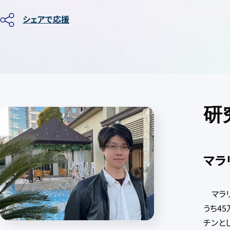
シェアで応援
研
マラ
マラリ
うち4
チンと