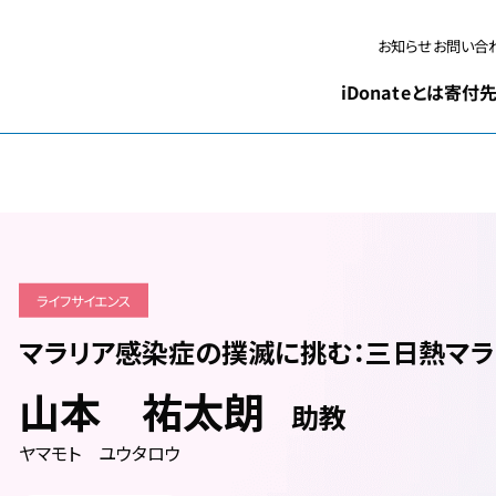
お問い合
お知らせ
iDonateとは
寄付先
ライフサイエンス
マラリア感染症の撲滅に挑む：三日熱マラ
山本 祐太朗
助教
ヤマモト ユウタロウ