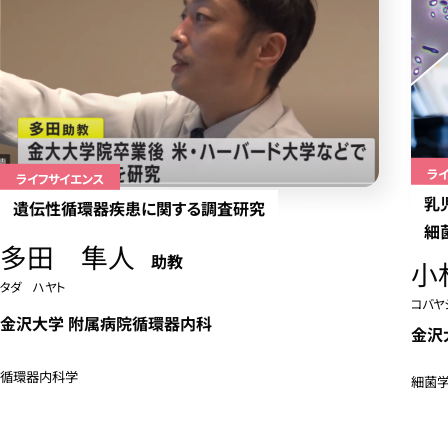
ラ
ライフサイエンス
乳
遺伝性循環器疾患に関する調査研究
細
多田 隼人
助教
小
タダ ハヤト
コバヤ
金沢大学 附属病院循環器内科
金沢
循環器内科学
細菌学