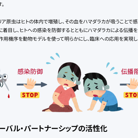
す。
ア原虫はヒトの体内で増殖し、その血をハマダラカが吸うことで感
に着目し、ヒトへの感染を防御するとともにハマダラカによる伝播を
寄付方法
作用機序を動物モデルを使って明らかにし、臨床への応用を実現し
研究の詳細をシェア
返礼品紹介
税制上の優遇措置
ーバル・パートナーシップの活性化