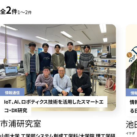
2
全
件
1〜2
件
情報通信
情
IoT、AI、ロボティクス技術を活用したスマートエ
情
コ・DX研究
る
市浦研究室
池
イケダ
山形大学 工学部システム創成工学科/大学院 理工学研