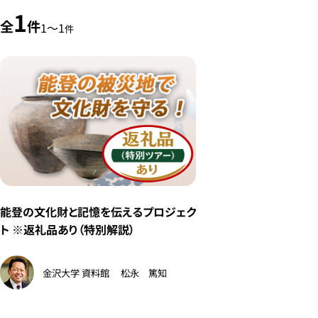
1
全
件
1〜1
件
能登の文化財と記憶を伝えるプロジェク
ト ※返礼品あり（特別解説）
金沢大学 資料館
松永 篤知