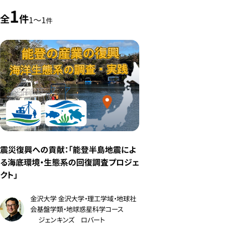
1
全
件
1〜1
件
震災復興への貢献：「能登半島地震によ
る海底環境・生態系の回復調査プロジェ
クト」
金沢大学 金沢大学・理工学域・地球社
会基盤学類・地球惑星科学コース
ジェンキンズ ロバート