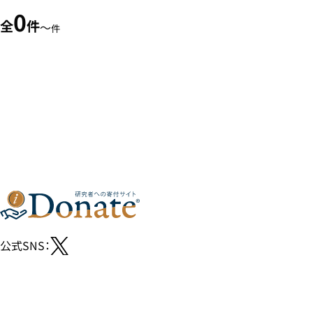
0
全
件
〜
件
公式SNS：