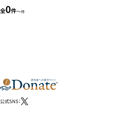
0
全
件
〜
件
公式SNS：