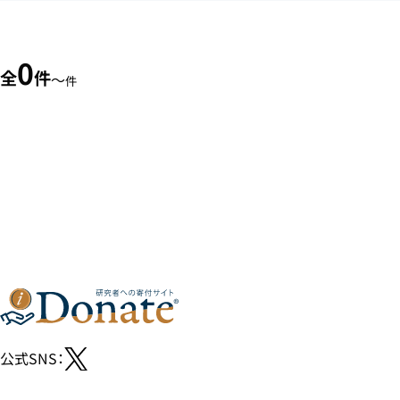
0
全
件
〜
件
公式SNS：