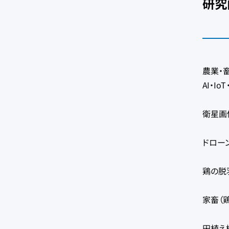
研究
農業・
AI・I
衛星画
ドロー
鶏の脱
家畜（
田植え