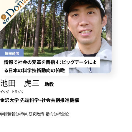
情報通信
情報で社会の変革を目指す：ビッグデータによ
る日本の科学技術動向の俯瞰
池田 虎三
助教
イケダ トラゾウ
金沢大学 先端科学・社会共創推進機構
学術情報分析学、研究政策・動向分析全般