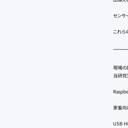
センサー
これら
現場の
当研究
Raspb
家畜向
USB 