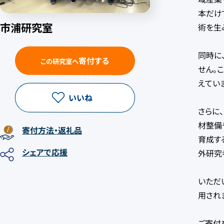
本だけ
市浦研究室
術を生
同時に
寄付する
この研究室へ
せん。
えてい
いいね
さらに
材整備
寄付方法
・返礼品
育成す
シェア
で応援
外研究
いただ
用され
ご寄付