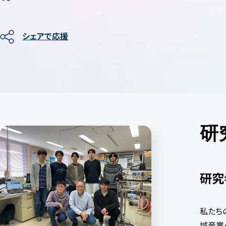
シェアで応援
研
研究
私たち
域産業