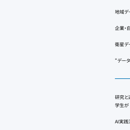
地域デ
企業・
衛星デー
“デー
研究と
学生が
AI実践