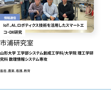
情報通信
IoT、AI、ロボティクス技術を活用したスマートエ
コ・DX研究
市浦研究室
山形大学 工学部システム創成工学科/大学院 理工学研
究科 数理情報システム専攻
畜産、農業、看護、教育