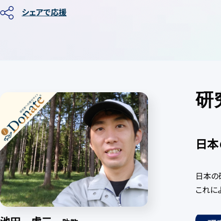
シェアで応援
研
日本
日本の
これに
池田 虎三