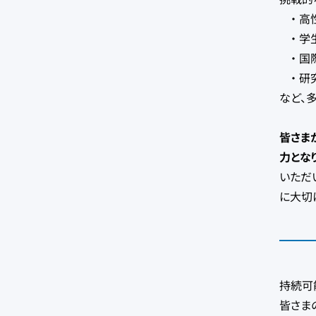
・ 高
・ 学
・ 国
・ 研
など、
皆さま
力とな
いただ
に大切
持続可
皆さま