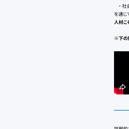
・ 社
を通じ
人材こ
※下の
挑戦的