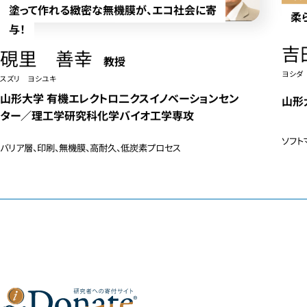
塗って作れる緻密な無機膜が、エコ社会に寄
柔
与！
吉
硯里 善幸
教授
ヨシダ
スズリ ヨシユキ
山形大学 有機エレクトロ二クスイノベーションセン
山形
ター／理工学研究科化学バイオ工学専攻
ソフト
バリア層、印刷、無機膜、高耐久、低炭素プロセス