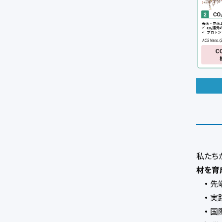
私たち
材を育
・
先
・
実
・
国