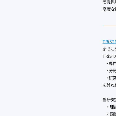
を提供
高度な
TRiST
までに
TRiS
・専門
・分野
・研究
を兼ね
当研究
・ 理
・ 国