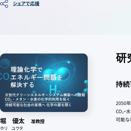
シェアで応援
研
持続
205
CO₂
可能な
堀 優太
准教授
ホリ ユウタ