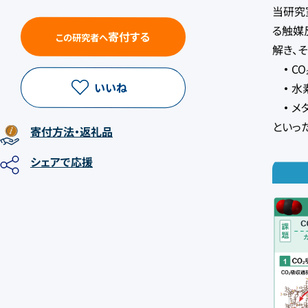
当研究
る触媒
寄付する
この研究者へ
解き、
・
C
いいね
・
水
・
メ
といっ
寄付方法
・返礼品
シェア
で応援