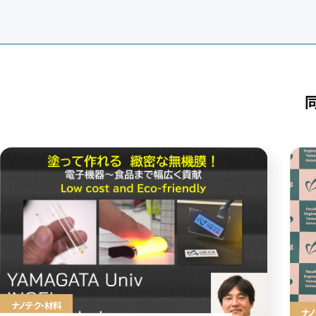
ナノテク・材料
ナノ