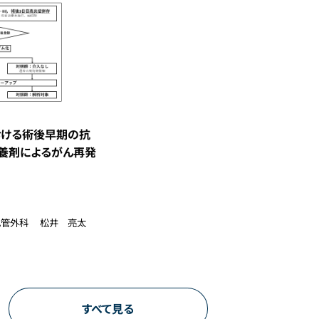
おける術後早期の抗
養剤によるがん再発
化管外科
松井 亮太
すべて見る