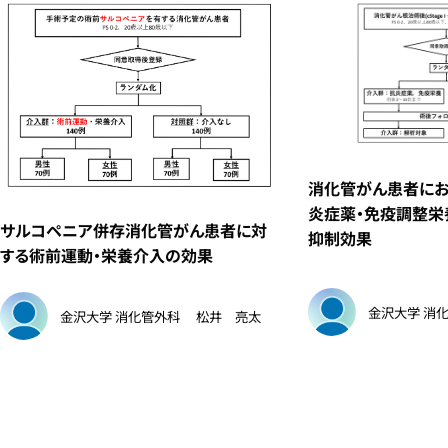
消化管がん患者に
炎症薬・免疫調整栄
サルコペニア併存消化管がん患者に対
抑制効果
する術前運動・栄養介入の効果
金沢大学 消
金沢大学 消化管外科
松井 亮太