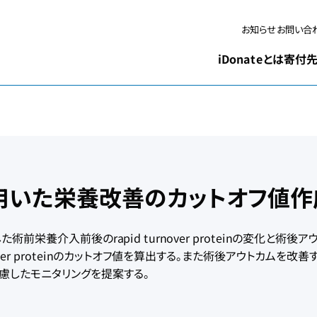
お問い合
お知らせ
iDonateとは
寄付先
teinを用いた栄養改善のカットオフ値
養介入前後のrapid turnover proteinの変化と術後ア
ver proteinのカットオフ値を算出する。また術後アウトカムを改善
慮したモニタリングを提案する。