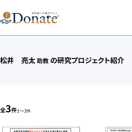
松井 亮太
の研究プロジェクト紹介
助教
3
全
件
1〜3
件