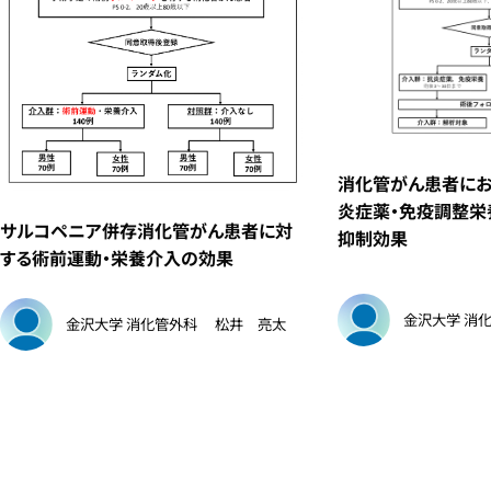
消化管がん患者に
炎症薬・免疫調整栄
サルコペニア併存消化管がん患者に対
抑制効果
する術前運動・栄養介入の効果
金沢大学 消
金沢大学 消化管外科
松井 亮太