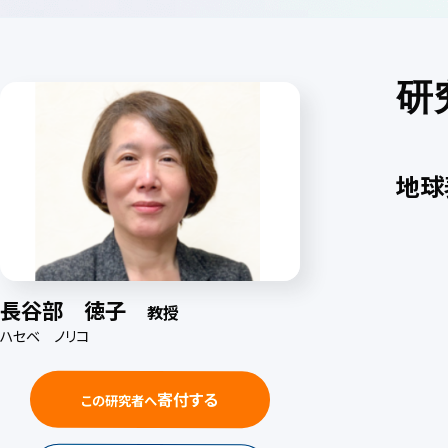
研
地球
長谷部 徳子
教授
ハセベ ノリコ
寄付する
この研究者へ