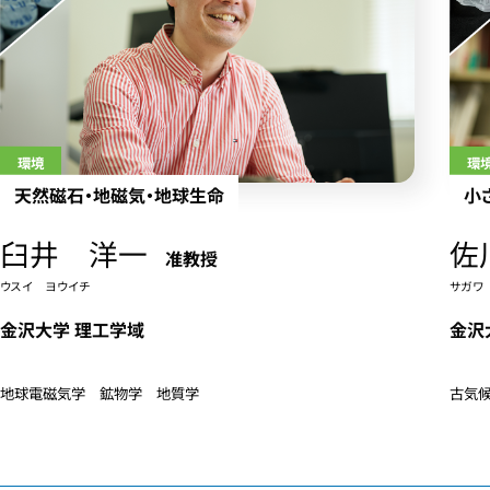
環境
環
天然磁石・地磁気・地球生命
小
臼井 洋一
佐
准教授
ウスイ ヨウイチ
サガワ
金沢大学 理工学域
金沢
地球電磁気学 鉱物学 地質学
古気候