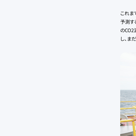
これま
予測す
のCO
し、ま