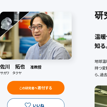
研
温暖
知る
地球温
佐川 拓也
准教授
持つ変
サガワ タクヤ
ら、過
寄付する
この研究者へ
いいね