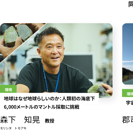
環境
環
地球はなぜ地球らしいのか：人類初の海底下
宇
6,000メートルのマントル採取に挑戦
森下 知晃
郡
教授
モリシタ トモアキ