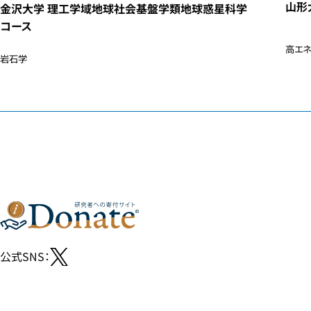
山形
金沢大学 理工学域地球社会基盤学類地球惑星科学
コース
高エ
岩石学
公式SNS：