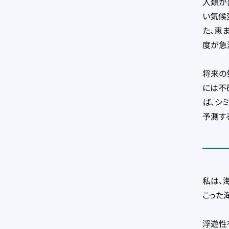
人類が
い気候
た、恵
度が急
将来の
には不
ば、シ
予測す
私は、
こった
浮遊性