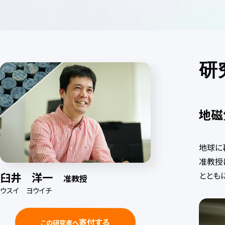
研
地磁
地球に
准教授
ととも
臼井 洋一
准教授
ウスイ ヨウイチ
寄付する
この研究者へ