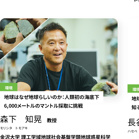
環境
環
地球はなぜ地球らしいのか：人類初の海底下
地
6,000メートルのマントル採取に挑戦
知
森下 知晃
長
教授
モリシタ トモアキ
ハセベ
金沢大学 理工学域地球社会基盤学類地球惑星科学