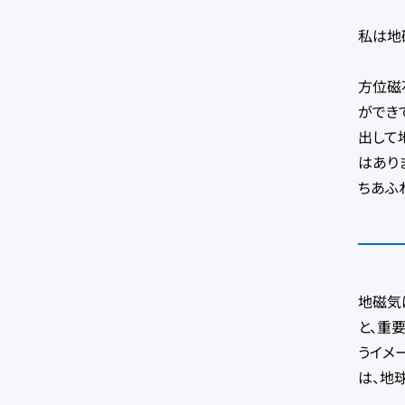
私は地
方位磁
ができ
出して
はあり
ちあふ
地磁気
と、重
うイメ
は、地