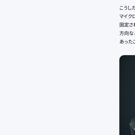
こうし
マイク
固定さ
方向な
あった