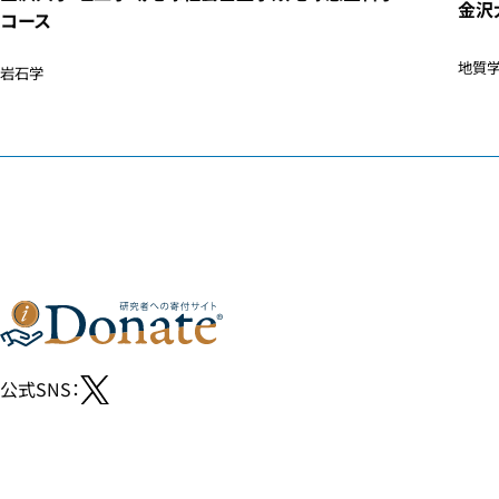
金沢
コース
地質学
岩石学
公式SNS：