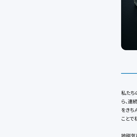
私たち
ら、連
をきち
ことで
地磁気