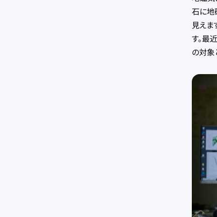
石に地
見えま
す。最
の対象