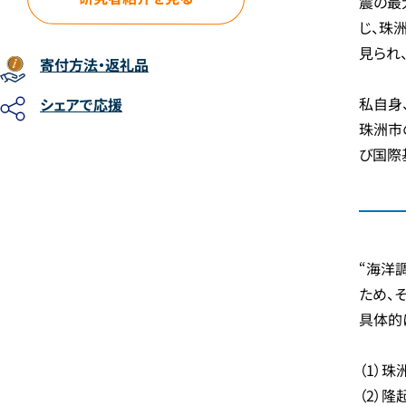
震の最
じ、珠
見られ
寄付方法
・返礼品
私自身
シェアで応援
珠洲市
び国際
“海洋
ため、
具体的
（1）
（2）