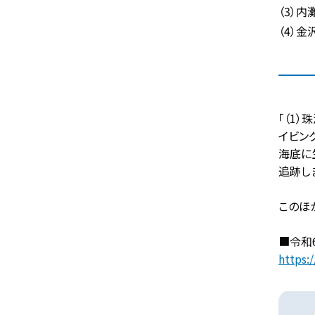
（3）
（4）
「（1
イビン
海底に
追跡し
このほ
■令和
https:/