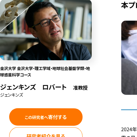
本プ
金沢大学 金沢大学・理工学域・地球社会基盤学類・地
球惑星科学コース
ジェンキンズ ロバート
准教授
ジェンキンズ
寄付する
この研究者へ
202
研究者紹介を見る