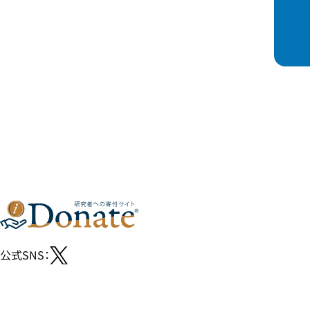
能登町および珠洲沖での海洋調査1
公式SNS：