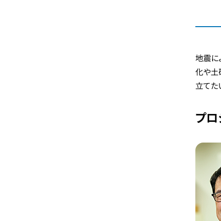
地震に
化や土
立てた
プロ