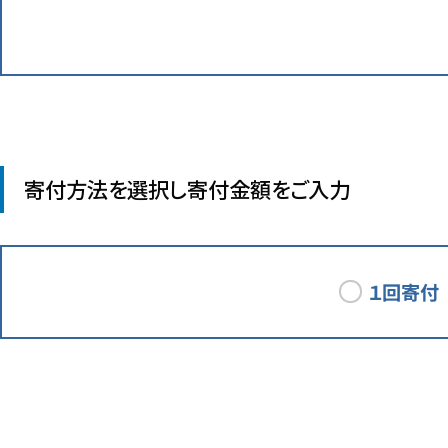
会員
特徴
1回
支払
お願
寄付方法を選択し寄付金額をご入力
・クレ
大学
・コ
大学
・ペ
ら
・ネ
１回寄付
※お
会員
会員
寄付