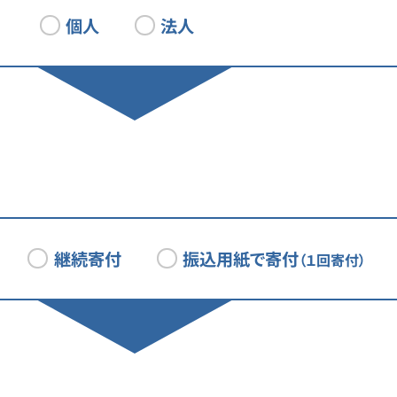
登録なしで、ご指定の金額を寄付することができます。
個人
法人
大学からの返礼品をご希望の方へ
のご寄付となります。
い方法
い
ジットカード（VISA、MASTER、JCB、Diners、AMEX）
からの返礼品をご希望の方は
会員登録
をお願いいたします。
ンビニ
によっては返礼品が無い場合があります。返礼品の有無については
イジー
をご確認ください。
ットバンク
振込用紙で寄付
継続寄付
（１回寄付）
⽀払いの種類により上限⾦額が異なります。
閉じる
登録のメリット
登録された場合は、会員専⽤のマイページで
の履歴を確認、領収書をダウンロードすることができます。