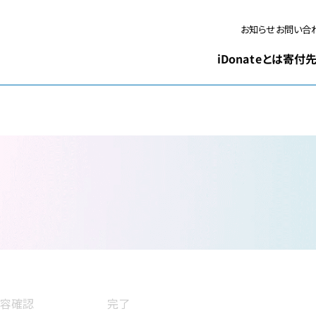
お問い合
お知らせ
iDonateとは
寄付先
容確認
完了