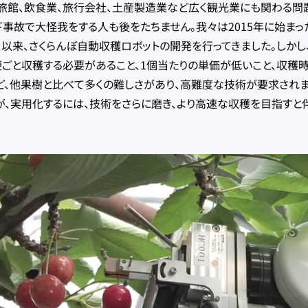
旅館、飲食業、旅行会社、土産製造業など広く観光業にも関わる問
下事故で大怪我をする人も後をたちません。我々は2015年に始まっ
、以来、さくらんぼ自動収穫ロボットの開発を行ってきました。しか
梗ごと収穫する必要があること、1個当たりの単価が低いこと、収穫
ど、他果樹と比べて多くの難しさがあり、高難度な技術が要求されま
が、実用化するには、技術をさらに磨き、より高速な収穫を目指すと