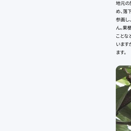
地元の
め、落
参画し
ん。果
ことな
います
ます。