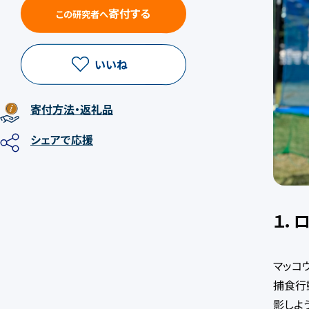
寄付する
この研究者へ
いいね
寄付方法
・返礼品
シェア
で応援
１．
マッコ
捕食行
影しよ