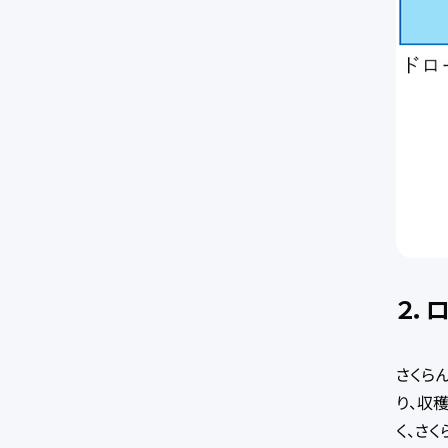
２．
さくら
り、収
く、さ