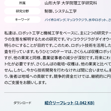
山形大学 大学院理工学研究科
所属
制御、システム工学
研究分野
キーワード
バイオロギング、マッコウクジラ、水中ロボット、さ
私達は、ロボット工学と機械工学をベースに、主に2つの研究テ
ラの生態を解明するための研究です。マッコウクジラがダイオウ
明らかにすることが目的です。このため、ロボット技術を活用し
査を行っています。もうひとつのテーマは、さくらんぼ収穫ロボ
すが、他の果実と同様、農業従事者の減少が深刻です。将来に
ト化が必要ですが、さくらんぼの栽培・収穫は、他の果実と比べ
せん。しかし、今から技術開発を行わなければ間に合いません。
り、後者は地域への貢献です。競争的資金だけでは、継続的に
のご支援をお願いします。
紹介リーフレット (2,042 KB)
ダウンロード