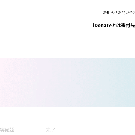
お問い合
お知らせ
iDonateとは
寄付先
容確認
完了