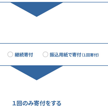
大学からの返礼品をご希望の方へ
のご寄付となります。
い方法
い
ジットカード（VISA、MASTER、JCB、Diners、AMEX）
からの返礼品をご希望の方は
会員登録
をお願いいたします。
ンビニ
によっては返礼品が無い場合があります。返礼品の有無については
イジー
をご確認ください。
振込用紙で寄付
継続寄付
（１回寄付）
ットバンク
⽀払いの種類により上限⾦額が異なります。
閉じる
登録のメリット
登録された場合は、会員専⽤のマイページで
の履歴を確認、領収書をダウンロードすることができます。
１回のみ寄付をする
閉じる