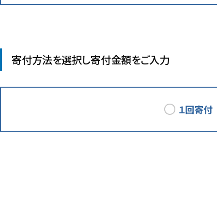
特徴
1回
寄付方法を選択し寄付金額をご入力
支払
お願
・クレ
大学
・コ
大学
・ペ
ら
１回寄付
・ネ
※お
会員
会員
寄付