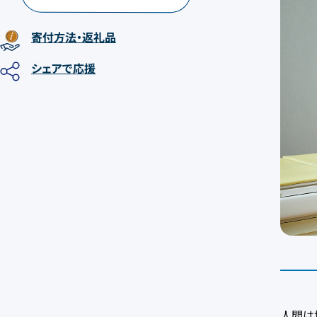
寄付方法
・返礼品
シェア
で応援
人間は