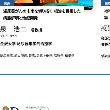
医
医療
地
泌尿器がんの未来を切り拓く：根治を目指した
築
病態解明と治療開発
感
泉 浩二
准教授
イズミ コウジ
金沢
金沢大学 泌尿器集学的治療学
査医
泌尿器癌、前立腺癌、腎癌、尿路上皮癌、膀胱癌、精巣癌
感染症