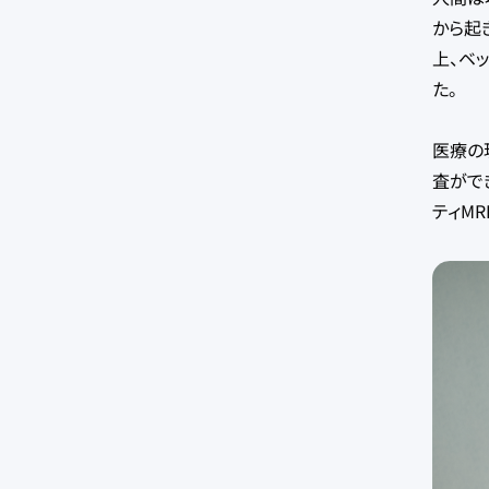
から起
上、ベ
た。
医療の
査がで
ティMR