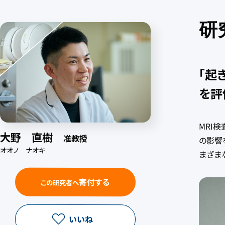
研
「起
を評
MRI
大野 直樹
准教授
の影響
オオノ ナオキ
まざま
寄付する
この研究者へ
いいね