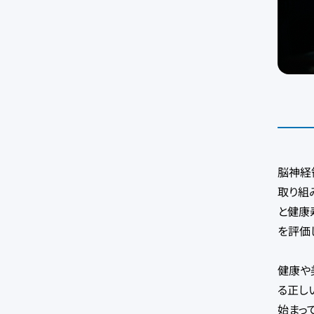
脳神経
取り組
と健康
を評価
健康や
る正し
始まっ