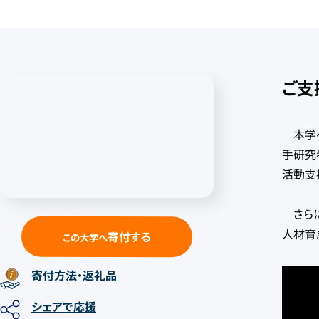
ご支
本学へ
手研究
活動支
さらに
人材育
寄付する
この大学へ
寄付方法
・返礼品
シェア
で応援