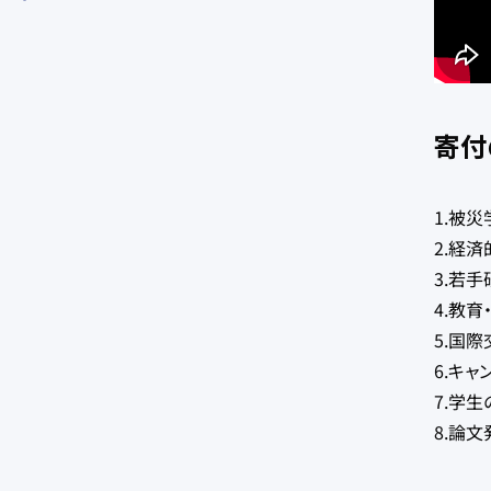
寄付
1.被
2.経
3.若
4.教
5.国
6.キ
7.学
8.論