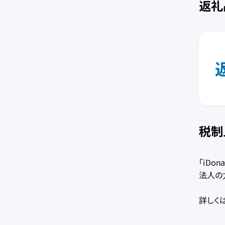
返礼
税制
「iDo
法人の
詳しく