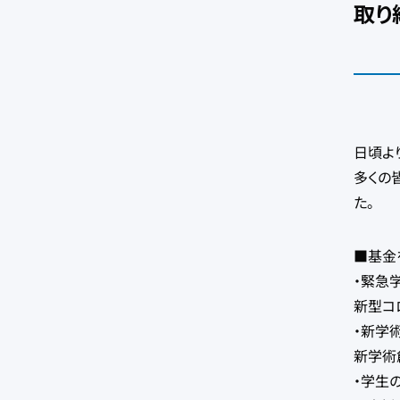
取り
日頃よ
多くの
た。
■基金
・緊急
新型コ
・新学
新学術
・学生