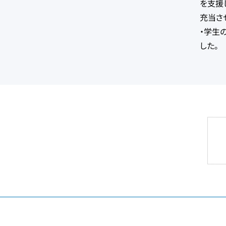
を支援
充当さ
・学生
した。