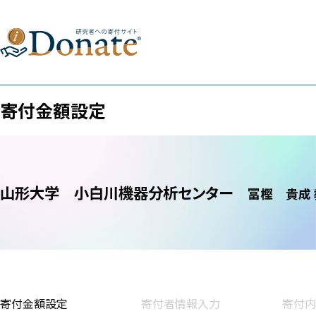
寄付金額設定
山形大学
小白川機器分析センター
冨樫 貴成
寄付金額設定
寄付者情報入力
寄付内