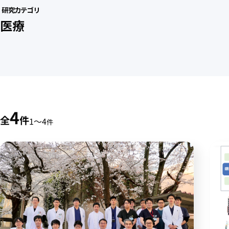
研究カテゴリ
医療
4
全
件
1〜4
件