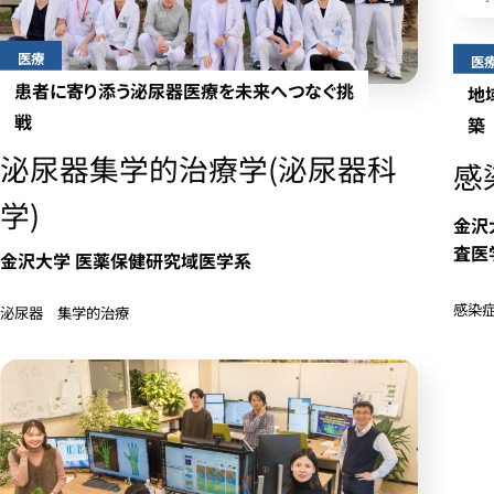
医療
医
患者に寄り添う泌尿器医療を未来へつなぐ挑
地
戦
築
泌尿器集学的治療学(泌尿器科
感
学)
金沢
査医
金沢大学 医薬保健研究域医学系
感染症
泌尿器 集学的治療